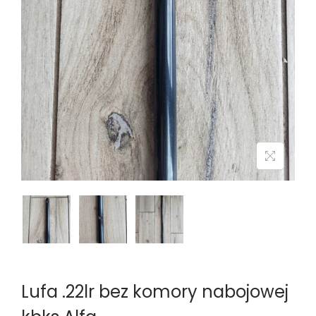
n
Lufa .22lr bez komory nabojowej