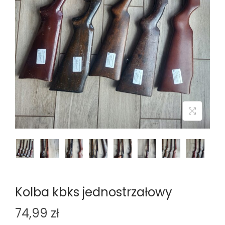
n
Kolba kbks jednostrzałowy
74,99
zł