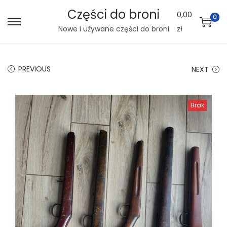
Części do broni
0,00
0
S
S
Nowe i używane części do broni
zł
k
k
i
i
PREVIOUS
NEXT
p
p
t
t
o
o
Brak
n
c
a
o
v
n
i
t
g
e
a
n
t
t
i
o