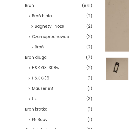
o
Broń
(841)
n
Broń biała
(2)
Bagnety i Noże
(2)
Czarnoprochowce
(2)
Broń
(2)
Broń długa
(7)
H&K G3 .308w
(2)
H&K G36
(1)
Mauser 98
(1)
Uzi
(3)
Broń krótka
(1)
FN Baby
(1)