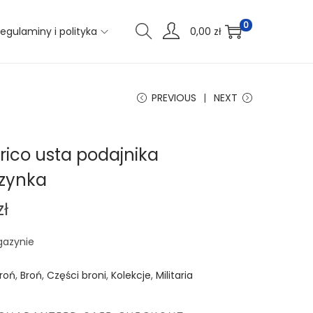
0
egulaminy i polityka
0,00
zł
PREVIOUS
NEXT
rico usta podajnika
zynka
zł
gazynie
roń
,
Broń
,
Części broni
,
Kolekcje
,
Militaria