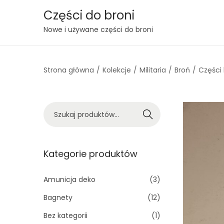
Części do broni
S
S
Nowe i używane części do broni
k
k
i
i
Strona główna
/
Kolekcje
/
Militaria
/
Broń
/
Części 
p
p
t
t
o
o
S
n
c
Szukaj
z
a
o
u
v
n
k
Kategorie produktów
i
t
a
g
e
j
Amunicja deko
(3)
a
n
:
t
t
Bagnety
(12)
>
i
Bez kategorii
(1)