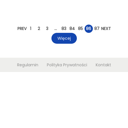
n
PREV
1
2
3
…
83
84
85
86
87
NEXT
Więcej
Regulamin
Polityka Prywatności
Kontakt