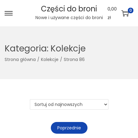
Części do broni
0,00
0
S
S
Nowe i używane części do broni
zł
k
k
i
i
p
p
Kategoria:
Kolekcje
t
t
Strona główna
/
Kolekcje
/
Strona 86
o
o
n
c
a
o
v
n
i
t
g
e
a
n
t
t
Poprzednie
i
o