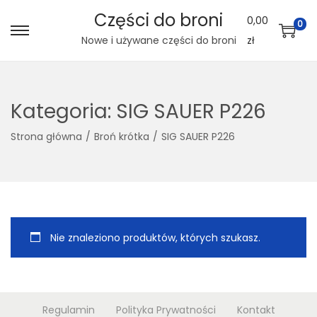
Części do broni
0,00
0
S
S
Nowe i używane części do broni
zł
k
k
i
i
p
p
Kategoria:
SIG SAUER P226
t
t
Strona główna
/
Broń krótka
/
SIG SAUER P226
o
o
n
c
a
o
v
n
i
t
g
e
Nie znaleziono produktów, których szukasz.
a
n
t
t
i
Regulamin
Polityka Prywatności
Kontakt
o